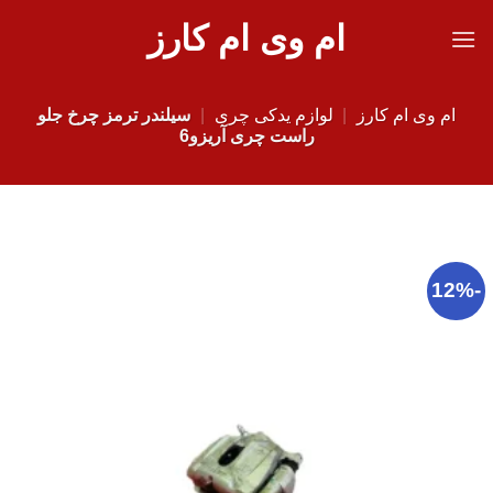
Ski
ام وی ام کارز
t
conten
ام وی ام کارز
|
لوازم یدکی چری
|
سیلندر ترمز چرخ جلو
راست چری آریزو6
-12%