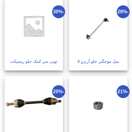
-30%
-28%
میل موجگیر جلو آریزو 6
توپی سر کمک جلو ریسپکت
-20%
-21%