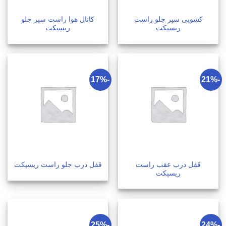
کشویی سپر جلو راست
کانال هوا راست سپر جلو
ریسپکت
ریسپکت
-17%
-21%
قفل درب عقب راست
قفل درب جلو راست ریسپکت
ریسپکت
-25%
-24%