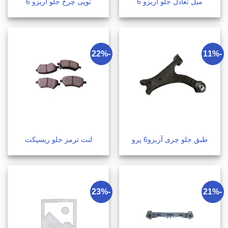
میل تعادل جلو آریزو 6
توپی چرخ جلو آریزو 6
-22%
-11%
طبق جلو چری آریزو6 پرو
لنت ترمز جلو ریسپکت
-23%
-21%