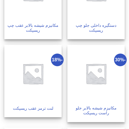
دستگیره داخلی جلو چپ
مکانیزم شیشه بالابر عقب چپ
ریسپکت
ریسپکت
-18%
-30%
مکانیزم شیشه بالابر جلو
لنت ترمز عقب ریسپکت
راست ریسپکت