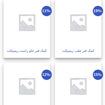
-11%
-19%
کمک فنر عقب ریسپکت
کمک فنر جلو راست ریسپکت
-12%
-15%