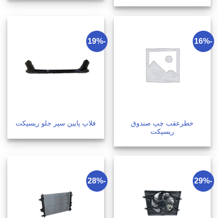
-19%
-16%
خطرعقب چپ صندوق
فلاپ پایین سپر جلو ریسپکت
ریسپکت
-28%
-29%