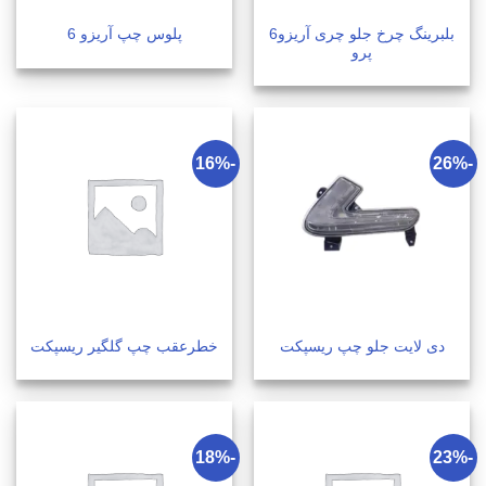
بلبرینگ چرخ جلو چری آریزو6
پلوس چپ آریزو 6
پرو
-16%
-26%
دی لایت جلو چپ ریسپکت
خطرعقب چپ گلگیر ریسپکت
-18%
-23%