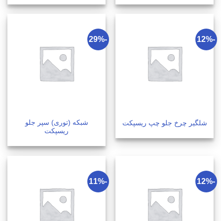
-29%
-12%
شبکه (توری) سپر جلو
شلگیر چرخ جلو چپ ریسپکت
ریسپکت
-11%
-12%