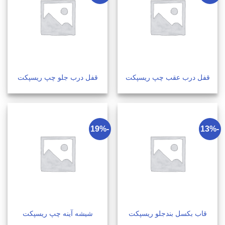
قفل درب عقب چپ ریسپکت
قفل درب جلو چپ ریسپکت
-19%
-13%
قاب بکسل بندجلو ریسپکت
شیشه آینه چپ ریسپکت