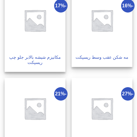
-17%
-16%
مکانیزم شیشه بالابر جلو چپ
مه شکن عقب وسط ریسپکت
ریسپکت
-21%
-27%