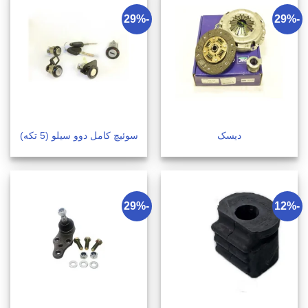
-29%
-29%
دیسک
سوئیچ کامل دوو سیلو (5 تکه)
-29%
-12%