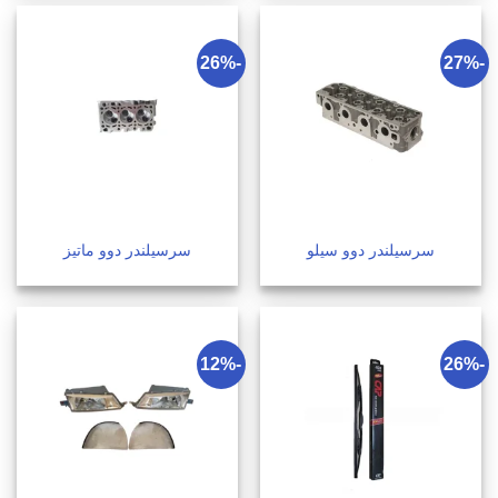
-26%
-27%
سرسیلندر دوو سیلو
سرسیلندر دوو ماتیز
-12%
-26%