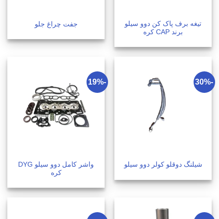
تیغه برف پاک کن دوو سیلو
جفت چراغ جلو
برند CAP کره
-19%
-30%
واشر کامل دوو سیلو DYG
شیلنگ دوقلو کولر دوو سیلو
کره