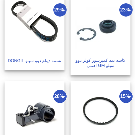
-29%
-23%
کاسه نمد کمپرسور کولر دوو
تسمه دینام دوو سیلو DONGIL
سیلو GM اصلی
-28%
-15%