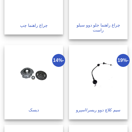
چراغ راهنما جلو دوو سیلو
چراغ راهنما چپ
راست
-14%
-19%
سیم کلاچ دوو ریسر/اسپرو
دیسک