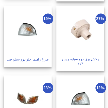
-19%
-27%
چکش برق دوو سیلو، ریسر
چراغ راهنما جلو دوو سیلو چپ
کره
-23%
-12%