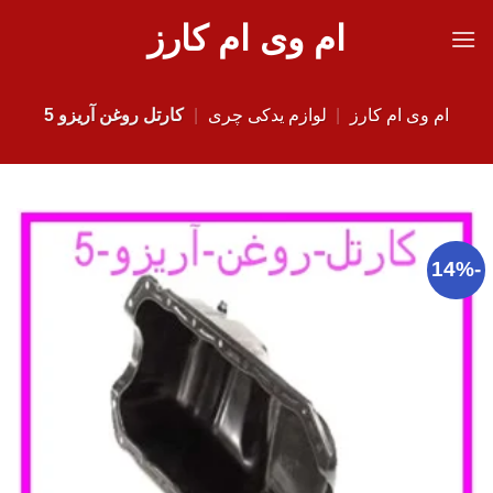
Ski
ام وی ام کارز
t
conten
ام وی ام کارز
|
لوازم یدکی چری
|
کارتل روغن آریزو 5
-14%