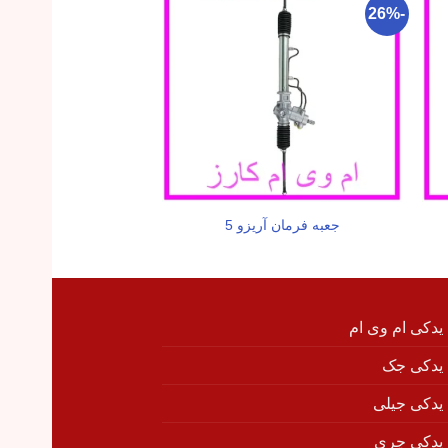
-22%
-26%
جعبه فرمان آریزو 5
رادیاتور اب اری
 یدکی ام وی ام
 یدکی جک
 یدکی جیلی
 یدکی چری