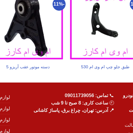
-11%
طبق جلو چپ ام وی ام 530
دسته موتور عقب آریزو 5
ودرو
📞
تماس:
09011739056
لوازم
🕘
ساعت کاری: 8 صبح تا 9 شب
لوازم
یت
📍 آدرس: تهران، چراغ برق، پاساژ کاشانی
لوازم
الت
لوازم
یم.