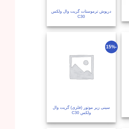
درپوش ترموستات گریت وال ولکس
C30
-15%
سینی زیر موتور (فلزی) گریت وال
ولکس C30