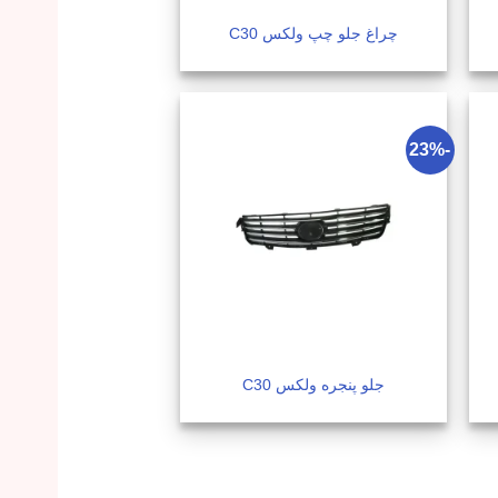
چراغ جلو چپ ولکس C30
-23%
جلو پنجره ولکس C30