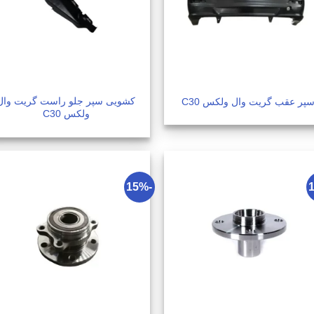
کشویی سپر جلو راست گریت وال
پر عقب گریت وال ولکس C30
ولکس C30
-15%