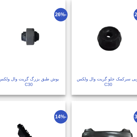
-26%
پی سرکمک جلو گریت وال ولکس
بوش طبق بزرگ گریت وال ولکس
C30
C30
-14%