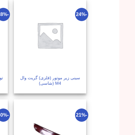
-28%
-24%
سینی زیر موتور (فلزی) گریت وال
تو
M4 (شاسی)
-30%
-21%