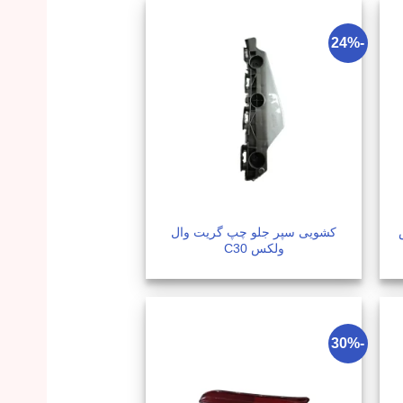
-24%
کشویی سپر جلو چپ گریت وال
ولکس C30
-30%