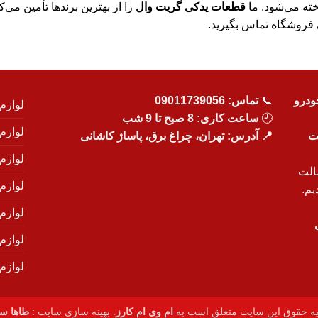
قطعات یدکی گریت وال
را از بهترین برندها تأمین می
نی فروشگاه تماس بگیرید.
ودرو
📞
تماس:
09011739056
لوازم
🕘
ساعت کاری: 8 صبح تا 9 شب
لوازم
یت
📍 آدرس: تهران، چراغ برق، پاساژ کاشانی
لوازم
الت
لوازم
یم.
لوازم
لوازم ی
لوازم
یه حقوق این سایت متعلق است به
ام وی ام کارز
. بهینه سازی سایت :
طاها سئ