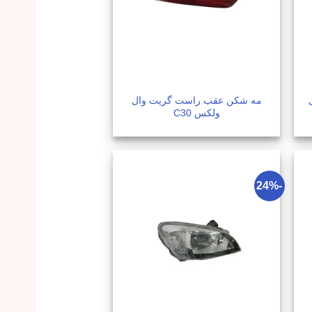
مه شکن عقب راست گریت وال
ولکس C30
-24%