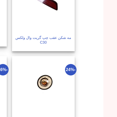
مه شکن عقب چپ گریت وال ولکس
س
C30
-16%
-24%