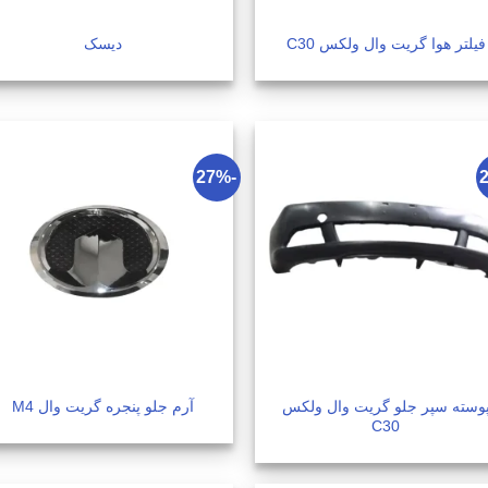
فیلتر هوا گریت وال ولکس C30
دیسک
-27%
وسته سپر جلو گریت وال ولکس
آرم جلو پنجره گریت وال M4
C30