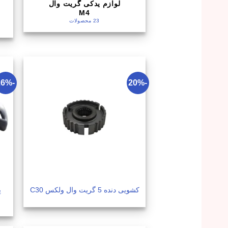
لوازم یدکی گریت وال
M4
23 محصولات
-26%
-20%
پ
کشویی دنده 5 گریت وال ولکس C30