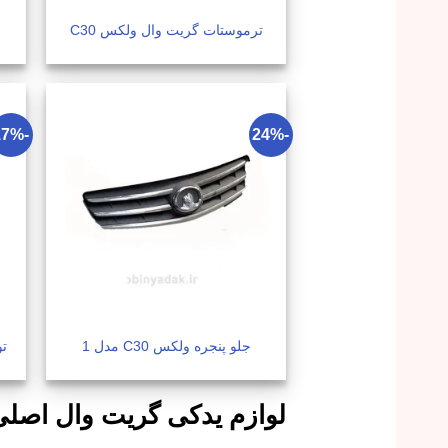
ترموستات گریت وال ولکس C30
-17%
-24%
جلو پنجره ولکس C30 مدل 1
تو
لوازم یدکی گریت وال اصلی