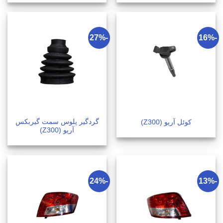
-27%
-16%
گردگیر پلوس سمت گیربکس
کوئل آریو (Z300)
آریو (Z300)
-24%
-13%