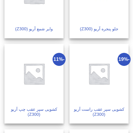
جلو پنجره آریو (Z300)
وایر شمع آریو (Z300)
-11%
-19%
کشویی سپر عقب راست آریو
کشویی سپر عقب چپ آریو
(Z300)
(Z300)