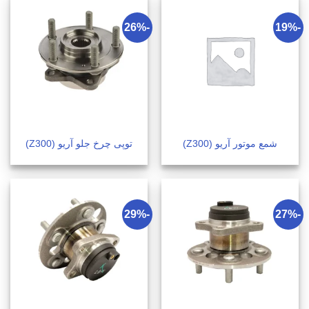
-26%
-19%
شمع موتور آریو (Z300)
توپی چرخ جلو آریو (Z300)
-29%
-27%