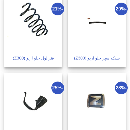
-21%
-20%
شبکه سپر جلو آریو (Z300)
فنر لول جلو آریو (Z300)
-25%
-28%