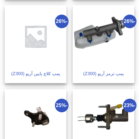
-26%
-26%
پمپ ترمز آریو (Z300)
پمپ کلاچ پایین آریو (Z300)
-25%
-23%