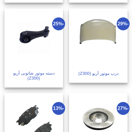
-25%
-29%
دسته موتور شاتونی آریو
درب موتور آریو (Z300)
(Z300)
-13%
-27%