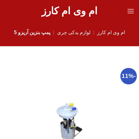
Ski
ام وی ام کارز
t
conten
ام وی ام کارز
|
لوازم یدکی چری
|
پمپ بنزین آریزو 5
-11%