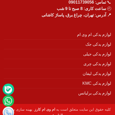
📞
تماس:
09011739056
🕘
ساعت کاری: 8 صبح تا 9 شب
📍 آدرس: تهران، چراغ برق، پاساژ کاشانی
لوازم یدکی ام وی ام
لوازم یدکی جک
لوازم یدکی جیلی
لوازم یدکی چری
لوازم یدکی لیفان
لوازم یدکی KMC
لوازم یدکی برلیانس
کلیه حقوق این سایت متعلق است به
ام وی ام کارز
. بهینه سازی سایت :