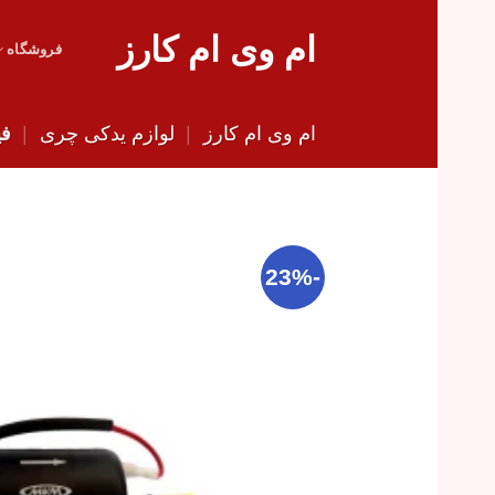
Skip
ام وی ام کارز
to
فروشگاه
content
ام وی ام کارز
|
لوازم یدکی چری
|
فی
-23%