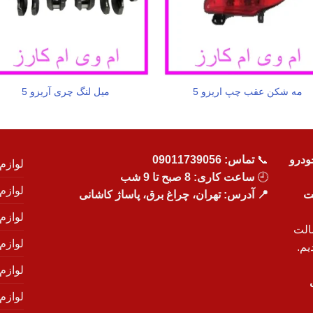
مه شکن عقب چپ اریزو 5
میل لنگ چری آریزو 5
ودرو
📞
تماس:
09011739056
لوازم
🕘
ساعت کاری: 8 صبح تا 9 شب
لوازم
یت
📍 آدرس: تهران، چراغ برق، پاساژ کاشانی
لوازم
الت
لوازم
یم.
لوازم
لوازم ی