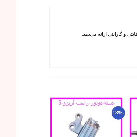
-26%
-13%