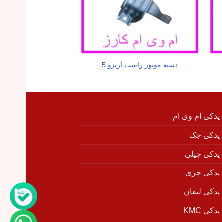
دسته موتور راست آریزو 5
دیسک چرخ عقب ام وی
 یدکی ام وی ام
 یدکی جک
 یدکی جیلی
 یدکی چری
 یدکی لیفان
دکی KMC