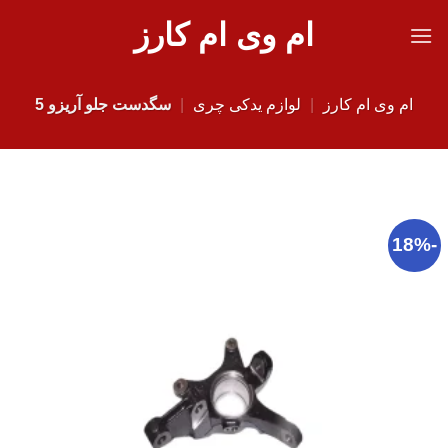
Ski
ام وی ام کارز
t
conten
ام وی ام کارز
|
لوازم یدکی چری
|
سگدست جلو آریزو 5
-18%