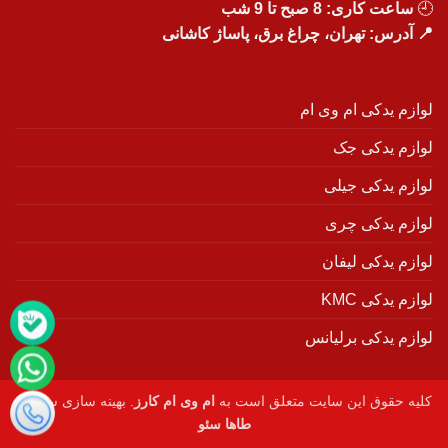
🕘
ساعت کاری: 8 صبح تا 9 شب
📍 آدرس: تهران، چراغ برق، پاساژ کاشانی
لوازم یدکی ام وی ام
لوازم یدکی جک
لوازم یدکی جیلی
لوازم یدکی چری
لوازم یدکی لیفان
لوازم یدکی KMC
لوازم یدکی برلیانس
کلیه حقوق این سایت متعلق است به
ام وی ام کارز
. بهینه سازی سایت :
طاها سئو