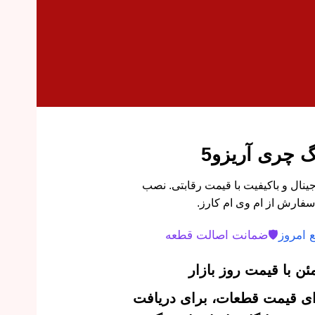
 چری آریزو5
د سر میللنگ آریزو 5 اورجینال و باکیفیت با قیمت رقابتی. نصب
سفارش از ام وی ام کارز.
 امروز
🛡️
ضمانت اصالت قطعه
ن با قیمت روز بازار
‌ای قیمت قطعات، برای دریافت