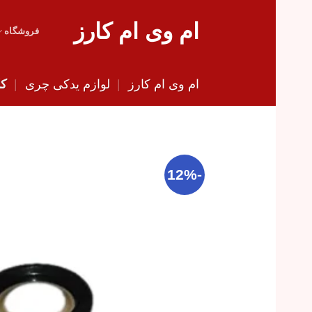
Skip
ام وی ام کارز
to
فروشگاه
content
ام وی ام کارز
|
لوازم یدکی چری
|
کا
-12%