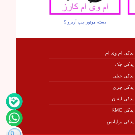
دسته موتور چپ آریزو 5
مه شکن عقب راست 
 یدکی ام وی ام
 یدکی جک
 یدکی جیلی
 یدکی چری
 یدکی لیفان
دکی KMC
 یدکی برلیانس