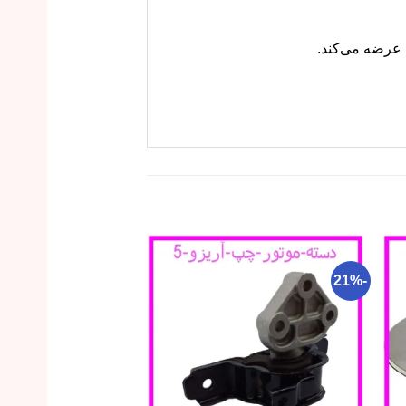
-18%
-21%