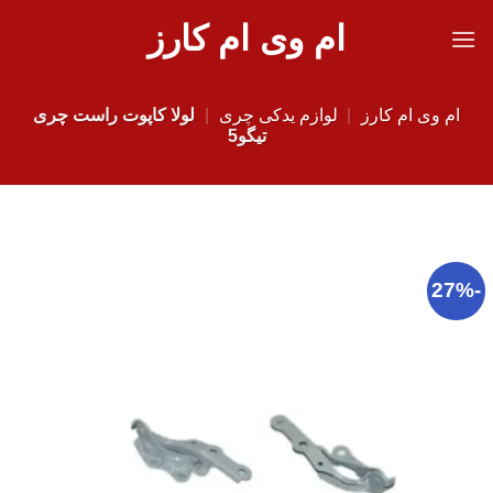
Ski
ام وی ام کارز
t
conten
ام وی ام کارز
|
لوازم یدکی چری
|
لولا کاپوت راست چری
تیگو5
-27%