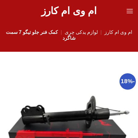
Ski
ام وی ام کارز
t
conten
ام وی ام کارز
|
لوازم یدکی چری
|
کمک فنر جلو تیگو 7 سمت
شاگرد
-18%