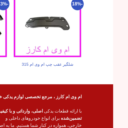
-13%
-18%
شلگیر عقب چپ ام وی ام 315
ام وی ام کارز ، مرجع تخصصی لوازم یدکی خ
با ارائه قطعات یدکی
اصلی، وارداتی و با کیف
تضمین‌شده
برای انواع خودروهای داخلی و
خارجی، همواره در کنار شما هستیم. ما به اص