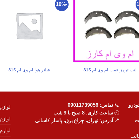
-10%
لنت ترمز عقب ام وی ام 315
فیلتر هوا ام وی ام 315
ودرو
📞
تماس:
09011739056
لوازم
🕘
ساعت کاری: 8 صبح تا 9 شب
لوازم
یت
📍 آدرس: تهران، چراغ برق، پاساژ کاشانی
لوازم
الت