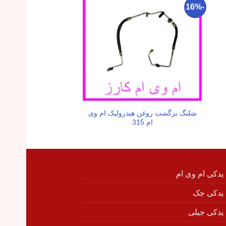
-25%
-16%
شلنگ برگشت روغن هیدرولیک ام وی
کمک فنر جلو راست ام و
ام 315
 یدکی ام وی ام
 یدکی جک
 یدکی جیلی