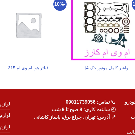
-10%
واشر کامل موتور جک j4
فیلتر هوا ام وی ام 315
ودرو
📞
تماس:
09011739056
لوازم
🕘
ساعت کاری: 8 صبح تا 9 شب
لوازم
یت
📍 آدرس: تهران، چراغ برق، پاساژ کاشانی
لوازم
الت