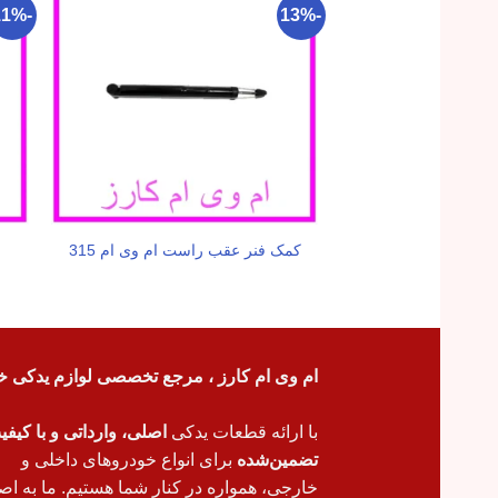
-11%
-13%
کمک فنر عقب راست ام وی ام 315
ام وی ام کارز ، مرجع تخصصی لوازم یدکی خ
با ارائه قطعات یدکی
اصلی، وارداتی و با کیف
تضمین‌شده
برای انواع خودروهای داخلی و
خارجی، همواره در کنار شما هستیم. ما به اص