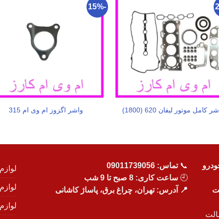
-15%
ر کامل موتور لیفان 620 (1800)
واشر اگزوز ام وی ام 315
ودرو
📞
تماس:
09011739056
لوازم
🕘
ساعت کاری: 8 صبح تا 9 شب
لوازم
یت
📍 آدرس: تهران، چراغ برق، پاساژ کاشانی
لوازم
الت