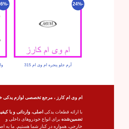
-26%
-24%
آرم جلو پنجره ام وی ام 315
واش
ام وی ام کارز ، مرجع تخصصی لوازم یدکی خ
با ارائه قطعات یدکی
اصلی، وارداتی و با کیف
تضمین‌شده
برای انواع خودروهای داخلی و
خارجی، همواره در کنار شما هستیم. ما به اص