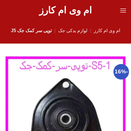
Ski
ام وی ام کارز
t
conten
ام وی ام کارز
|
لوازم یدکی جک
|
توپی سر کمک جک J5
-16%