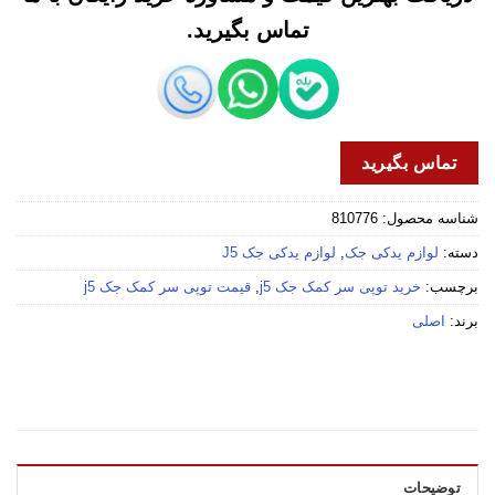
تماس بگیرید.
تماس بگیرید
شناسه محصول:
810776
دسته:
لوازم یدکی جک
,
لوازم یدکی جک J5
برچسب:
خرید توپی سر کمک جک j5
,
قیمت توپی سر کمک جک j5
برند:
اصلی
توضیحات