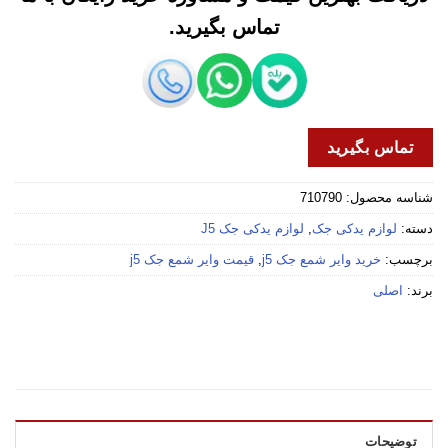
تماس بگیرید.
تماس بگیرید
شناسه محصول:
710790
دسته:
لوازم یدکی جک
,
لوازم یدکی جک J5
برچسب:
خرید وایر شمع جک j5
,
قیمت وایر شمع جک j5
برند:
اصلی
توضیحات