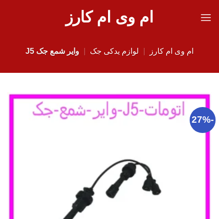
Ski
ام وی ام کارز
t
conten
ام وی ام کارز
|
لوازم یدکی جک
|
وایر شمع جک J5
-27%