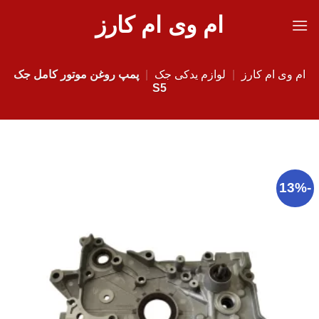
Ski
ام وی ام کارز
t
conten
ام وی ام کارز
|
لوازم یدکی جک
|
پمپ روغن موتور کامل جک
S5
-13%