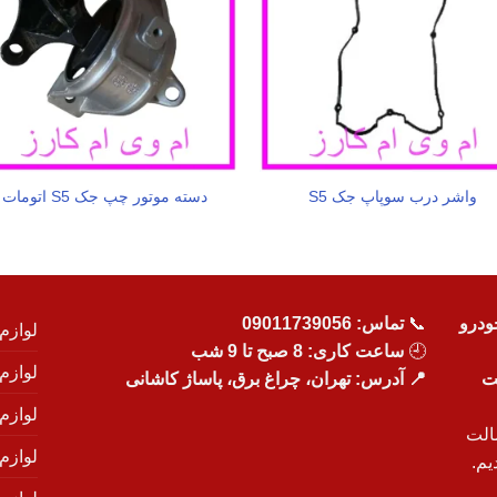
واشر درب سوپاپ جک S5
دسته موتور چپ جک S5 اتومات
ودرو
📞
تماس:
09011739056
لوازم
🕘
ساعت کاری: 8 صبح تا 9 شب
لوازم
یت
📍 آدرس: تهران، چراغ برق، پاساژ کاشانی
لوازم
الت
لوازم
یم.