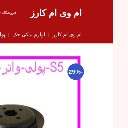
Skip
ام وی ام کارز
to
فروشگاه
content
ام وی ام کارز
|
لوازم یدکی جک
|
پول
-29%