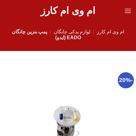
Ski
ام وی ام کارز
t
conten
ام وی ام کارز
|
لوازم یدکی چانگان
|
پمپ بنزین چانگان
EADO (ایدو)
-20%