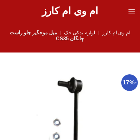
Ski
ام وی ام کارز
t
conten
ام وی ام کارز
|
لوازم یدکی جک
|
میل موجگیر جلو راست
چانگان CS35
-17%