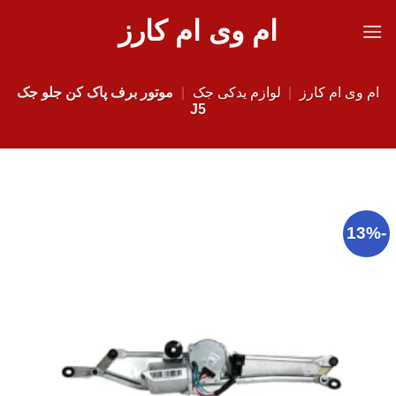
Ski
ام وی ام کارز
t
conten
ام وی ام کارز
|
لوازم یدکی جک
|
موتور برف پاک کن جلو جک
J5
-13%