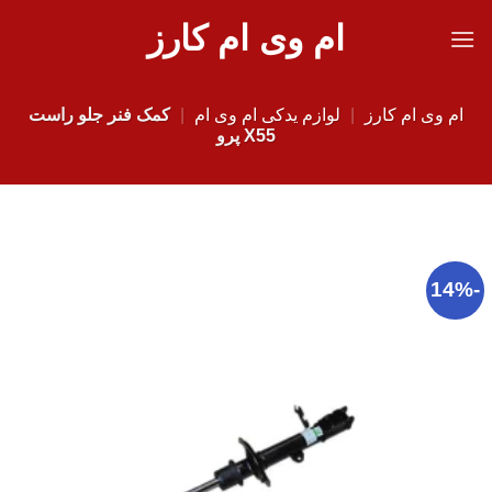
Ski
ام وی ام کارز
t
conten
ام وی ام کارز
|
لوازم یدکی ام وی ام
|
کمک فنر جلو راست
X55 پرو
-14%