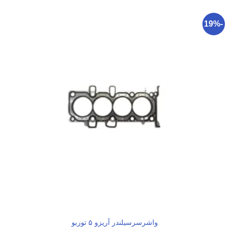
-19%
واشرسرسیلندر آریزو ۵ توربو