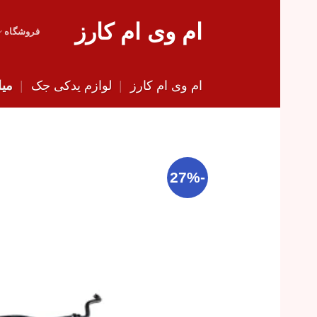
Skip
ام وی ام کارز
to
فروشگاه
content
ام وی ام کارز
|
لوازم یدکی جک
|
میل 
-27%