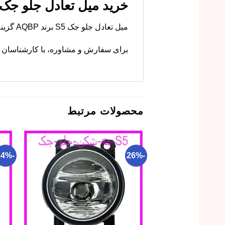
خرید میل تعادل جلو جک S5 برند AQBP با بهترین قیم
میل تعادل جلو جک S5 برند AQBP گزینه‌ای اقتصادی و باکیفیت است. ام وی ام کارز این قطعه را با گارانتی و قیمت بصرفه عرضه می‌کند.
برای سفارش و مشاوره، با کارشناسان ما
محصولات مرتبط
-24%
-26%