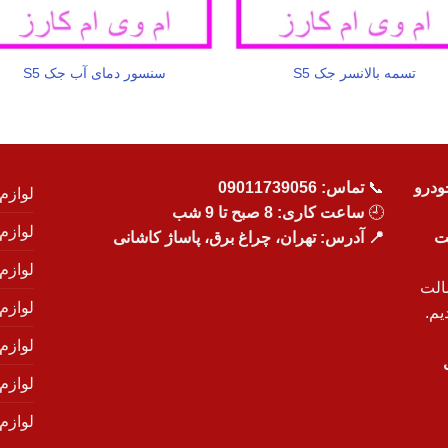
تسمه بالانسر جک S5
سنسور دمای آب جک S5
ودرو
📞
تماس:
09011739056
لوازم
🕘
ساعت کاری: 8 صبح تا 9 شب
لوازم
یت
📍 آدرس: تهران، چراغ برق، پاساژ کاشانی
لوازم
الت
لوازم
یم.
لوازم
لوازم ی
لوازم