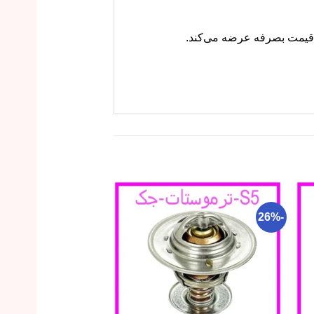
-14%
-26%