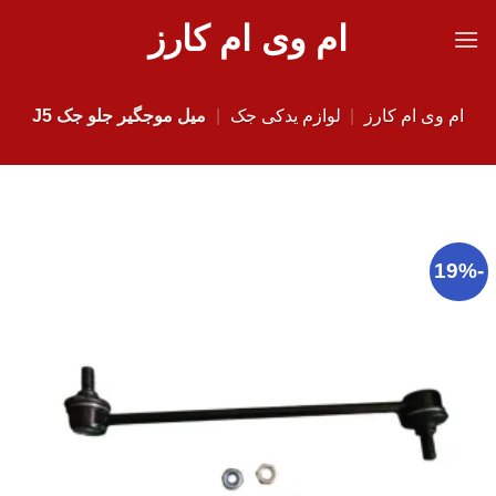
Ski
ام وی ام کارز
t
conten
ام وی ام کارز
|
لوازم یدکی جک
|
میل موجگیر جلو جک J5
-19%