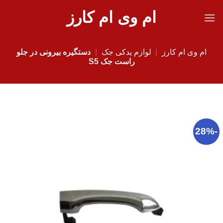
Ski
ام وی ام کارز
t
conten
ام وی ام کارز
|
لوازم یدکی جک
|
دستگیره بیرونی در جلو
راست جک S5
-28%