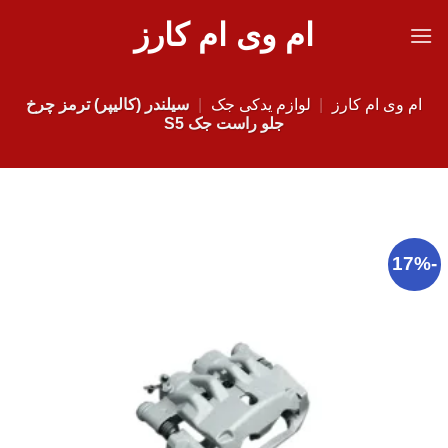
Ski
ام وی ام کارز
t
conten
ام وی ام کارز
|
لوازم یدکی جک
|
سیلندر (کالیپر) ترمز چرخ
جلو راست جک S5
-17%