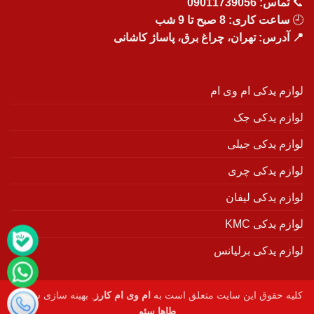
📞
تماس:
09011739056
🕘
ساعت کاری: 8 صبح تا 9 شب
📍 آدرس: تهران، چراغ برق، پاساژ کاشانی
لوازم یدکی ام وی ام
لوازم یدکی جک
لوازم یدکی جیلی
لوازم یدکی چری
لوازم یدکی لیفان
لوازم یدکی KMC
لوازم یدکی برلیانس
کلیه حقوق این سایت متعلق است به
ام وی ام کارز
. بهینه سازی سایت :
طاها سئو