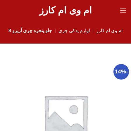
Ski
ام وی ام کارز
t
conten
ام وی ام کارز
|
لوازم یدکی چری
|
جلو پنجره چری آریزو 8
-14%