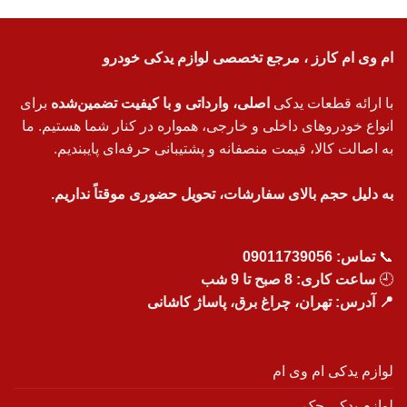
ام وی ام کارز ، مرجع تخصصی لوازم یدکی خودرو
با ارائه قطعات یدکی
اصلی، وارداتی و با کیفیت تضمین‌شده
برای
انواع خودروهای داخلی و خارجی، همواره در کنار شما هستیم. ما
به اصالت کالا، قیمت منصفانه و پشتیبانی حرفه‌ای پایبندیم.
به دلیل حجم بالای سفارشات، تحویل حضوری موقتاً نداریم.
📞
تماس:
09011739056
🕘
ساعت کاری: 8 صبح تا 9 شب
📍 آدرس: تهران، چراغ برق، پاساژ کاشانی
لوازم یدکی ام وی ام
لوازم یدکی جک