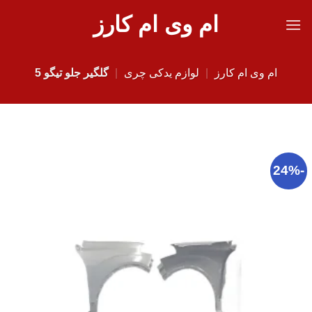
Ski
ام وی ام کارز
t
conten
ام وی ام کارز
|
لوازم یدکی چری
|
گلگیر جلو تیگو 5
-24%