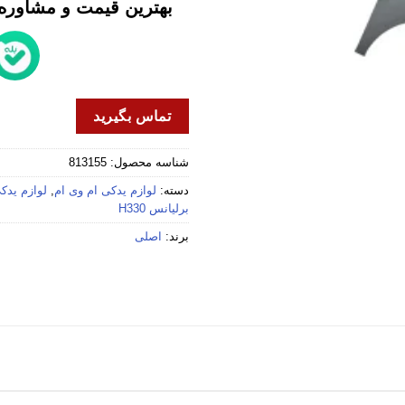
بهترین قیمت و مشاوره خ
تماس بگیرید
شناسه محصول:
813155
دسته:
لوازم یدکی ام وی ام
,
لوازم یدکی 
برلیانس H330
برند:
اصلی