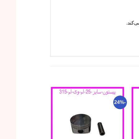
-20%
-24%