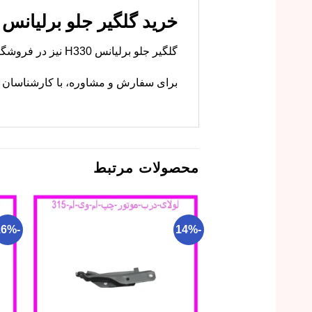
خرید گلگیر جلو برلیانس H330 با بهترین قیمت
گلگیر جلو برلیانس H330 نیز در فروشگاه ما موجود است. ام وی ام کارز این قطعه را با کیفیت اصلی عرضه می‌کند.
برای سفارش و مشاوره، با کارشناسان ما
محصولات مرتبط
-16%
-14%