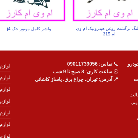
نگ برگشت روغن هیدرولیک ام وی
واشر کامل موتور جک j4
ام 315
ودرو
📞
تماس:
09011739056
لوازم
🕘
ساعت کاری: 8 صبح تا 9 شب
لوازم
یت
📍 آدرس: تهران، چراغ برق، پاساژ کاشانی
لوازم
الت
لوازم
یم.
لوازم
لوازم ی
لوازم