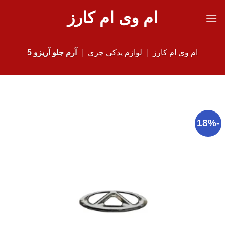
Ski
ام وی ام کارز
t
conten
ام وی ام کارز
|
لوازم یدکی چری
|
آرم جلو آریزو 5
-18%