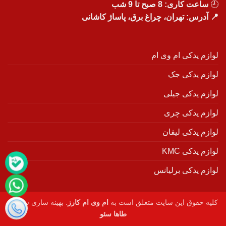
🕘
ساعت کاری: 8 صبح تا 9 شب
📍 آدرس: تهران، چراغ برق، پاساژ کاشانی
لوازم یدکی ام وی ام
لوازم یدکی جک
لوازم یدکی جیلی
لوازم یدکی چری
لوازم یدکی لیفان
لوازم یدکی KMC
لوازم یدکی برلیانس
کلیه حقوق این سایت متعلق است به
ام وی ام کارز
. بهینه سازی سایت :
طاها سئو