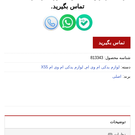
تماس بگیرید.
تماس بگیرید
شناسه محصول:
813343
دسته:
لوازم یدکی ام وی ام
,
لوازم یدکی ام وی ام X55
برند:
اصلی
توضیحات
نظرات (0)