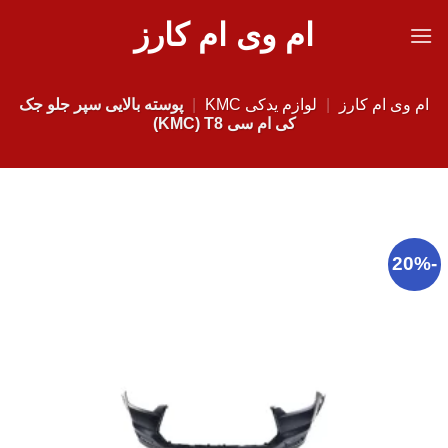
Ski
ام وی ام کارز
t
conten
ام وی ام کارز
|
لوازم یدکی KMC
|
پوسته بالایی سپر جلو جک
کی ام سی KMC) T8)
-20%