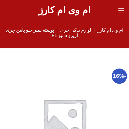
Ski
ام وی ام کارز
t
conten
ام وی ام کارز
|
لوازم یدکی چری
|
پوسته سپر جلو پایین چری
آریزو 5 نیو FL
-16%