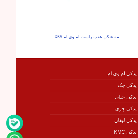
مه شکن عقب راست ام وی ام X55
گل پخش کن جلو چپ
 یدکی ام وی ام
 یدکی جک
 یدکی جیلی
 یدکی چری
 یدکی لیفان
دکی KMC