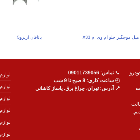
میل موجگیر جلو ام وی ام X33
یاتاقان آریزو5
ودرو
📞
تماس:
09011739056
لوازم
🕘
ساعت کاری: 8 صبح تا 9 شب
لوازم
یت
📍 آدرس: تهران، چراغ برق، پاساژ کاشانی
لوازم
الت
لوازم
یم.
لوازم
لوازم ی