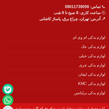
📞
تماس:
09011739056
🕘
ساعت کاری: 8 صبح تا 9 شب
📍 آدرس: تهران، چراغ برق، پاساژ کاشانی
لوازم یدکی ام وی ام
لوازم یدکی جک
لوازم یدکی جیلی
لوازم یدکی چری
لوازم یدکی لیفان
لوازم یدکی KMC
لوازم یدکی برلیانس
کلیه حقوق این سایت متعلق است به
ام وی ام کارز
. بهینه سازی سایت :