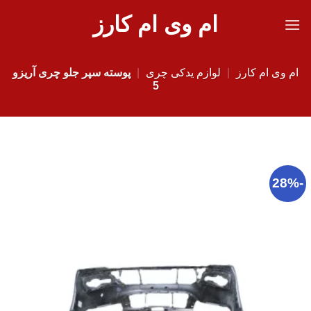
Ski
ام وی ام کارز
t
conten
ام وی ام کارز
|
لوازم یدکی چری
|
پوسته سپر جلو چری آریزو
5
-28%