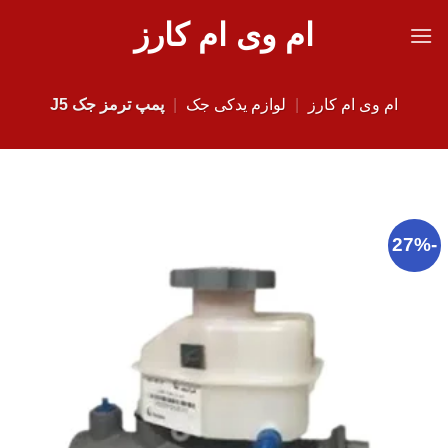
Ski
ام وی ام کارز
t
conten
ام وی ام کارز
|
لوازم یدکی جک
|
پمپ ترمز جک J5
-27%