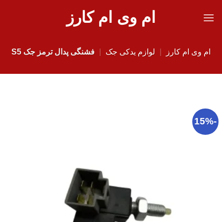
Ski
ام وی ام کارز
t
conten
ام وی ام کارز
|
لوازم یدکی جک
|
فشنگی پدال ترمز جک S5
-15%