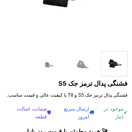
فشنگی پدال ترمز جک S5
فشنگی پدال ترمز جک S5 و T8 با کیفیت عالی و قیمت مناسب.
موجود در
ارسال سریع
ضمانت اصالت
🛡️
🚚
✔
انبار
امروز
قطعه
🚀 خرید مطمئن با قیمت روز بازار