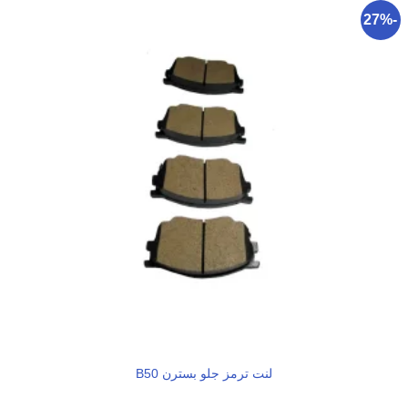
-27%
لنت ترمز جلو بسترن B50