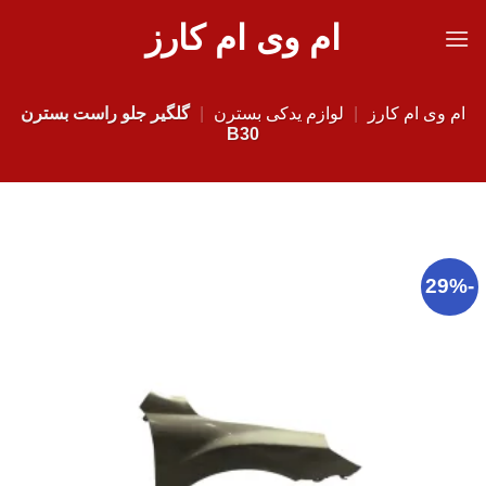
Ski
ام وی ام کارز
t
conten
ام وی ام کارز
|
لوازم یدکی بسترن
|
گلگیر جلو راست بسترن
B30
-29%