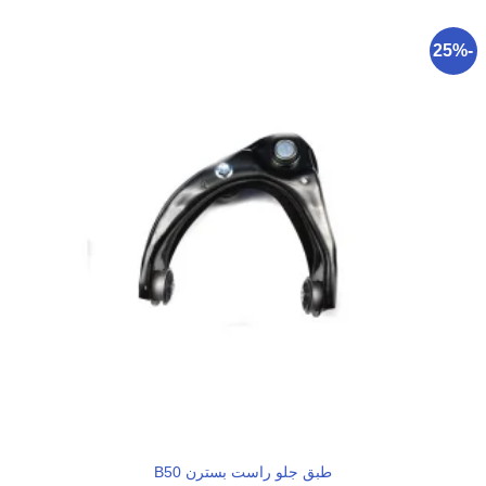
-25%
طبق جلو راست بسترن B50