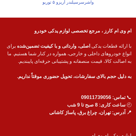
واشرسرسیلندر آریزو ۵ توربو
ام وی ام کارز ، مرجع تخصصی لوازم یدکی خودرو
با ارائه قطعات یدکی
اصلی، وارداتی و با کیفیت تضمین‌شده
برای
انواع خودروهای داخلی و خارجی، همواره در کنار شما هستیم. ما
به اصالت کالا، قیمت منصفانه و پشتیبانی حرفه‌ای پایبندیم.
به دلیل حجم بالای سفارشات، تحویل حضوری موقتاً نداریم.
📞
تماس:
09011739056
🕘
ساعت کاری: 8 صبح تا 9 شب
📍 آدرس: تهران، چراغ برق، پاساژ کاشانی
لوازم یدکی ام وی ام