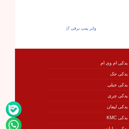
واتر پمپ برقی j7
واشر گلویی اگزو
 یدکی ام وی ام
 یدکی جک
 یدکی جیلی
 یدکی چری
 یدکی لیفان
دکی KMC
 یدکی برلیانس