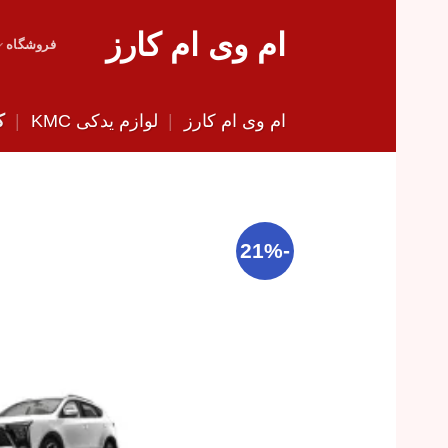
Skip
ام وی ام کارز
to
فروشگاه
content
ام وی ام کارز
|
لوازم یدکی KMC
|
ک
-21%