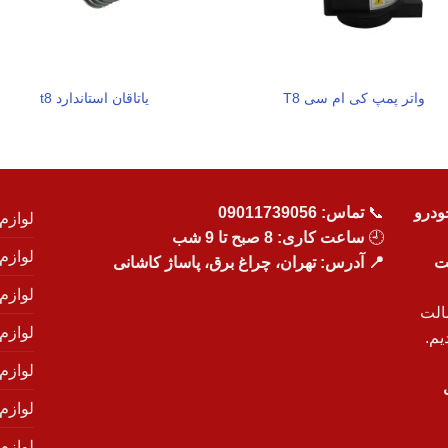
واتر پمپ کی ام سی T8
یاتاقان استاندارد t8
ودرو
📞
تماس:
09011739056
لوازم
🕘
ساعت کاری: 8 صبح تا 9 شب
لوازم
یت
📍 آدرس: تهران، چراغ برق، پاساژ کاشانی
لوازم
الت
لوازم
یم.
لوازم
لوازم ی
لوازم