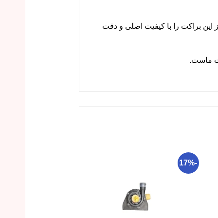
 ام کارز این براکت را با کیفیت اصلی و دقت
ات ماست.
-17%
-17%