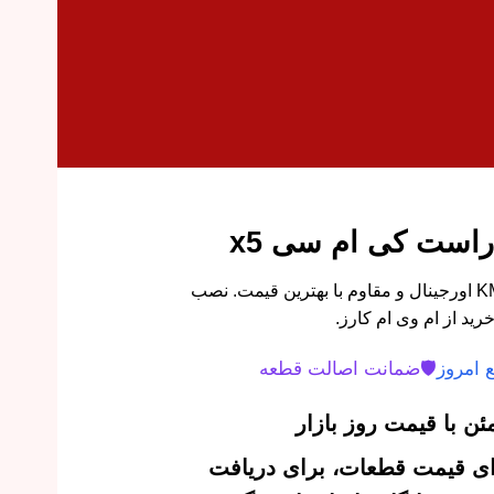
است کی ام سی x5
کشویی سپر عقب راست KMC X5 اورجینال و مقاوم با بهترین قیمت. نصب
رید از ام وی ام کارز.
 امروز
🛡️
ضمانت اصالت قطعه
ن با قیمت روز بازار
‌ای قیمت قطعات، برای دریافت