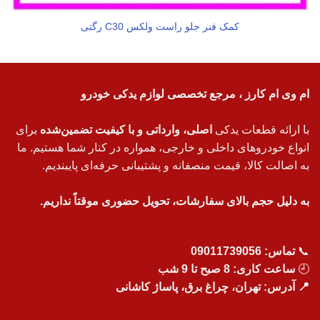
کمک فنر جلو راست ولکس C30 رگتی
ام وی ام کارز ، مرجع تخصصی لوازم یدکی خودرو
با ارائه قطعات یدکی
اصلی، وارداتی و با کیفیت تضمین‌شده
برای
انواع خودروهای داخلی و خارجی، همواره در کنار شما هستیم. ما
به اصالت کالا، قیمت منصفانه و پشتیبانی حرفه‌ای پایبندیم.
به دلیل حجم بالای سفارشات، تحویل حضوری موقتاً نداریم.
📞
تماس:
09011739056
🕘
ساعت کاری: 8 صبح تا 9 شب
📍 آدرس: تهران، چراغ برق، پاساژ کاشانی