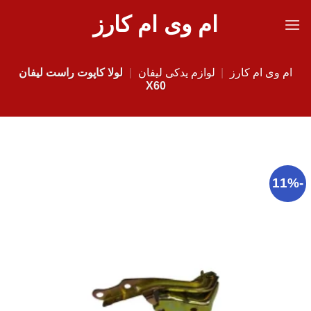
Ski
ام وی ام کارز
t
conten
ام وی ام کارز
|
لوازم یدکی لیفان
|
لولا کاپوت راست لیفان
X60
-11%