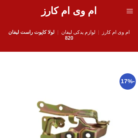
Ski
ام وی ام کارز
t
conten
ام وی ام کارز
|
لوازم یدکی لیفان
|
لولا کاپوت راست لیفان
820
-17%