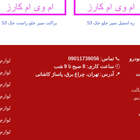
زه استیل سپر جلو جک S3
براکت سپر جلو راست جک S3
ودرو
📞
تماس:
09011739056
لوازم
🕘
ساعت کاری: 8 صبح تا 9 شب
لوازم
یت
📍 آدرس: تهران، چراغ برق، پاساژ کاشانی
لوازم
الت
لوازم
یم.
لوازم
لوازم ی
لوازم