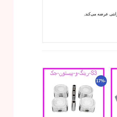
-22%
-17%