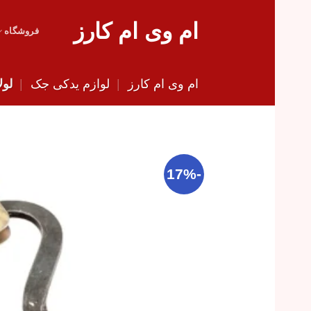
Skip
ام وی ام کارز
to
فروشگاه
content
ام وی ام کارز
|
لوازم یدکی جک
|
لول
-17%