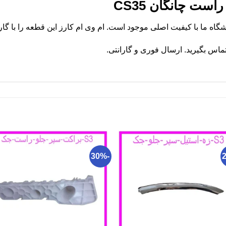
ست چانگان CS35
ماس بگیرید. ارسال فوری و گارانتی.
-30%